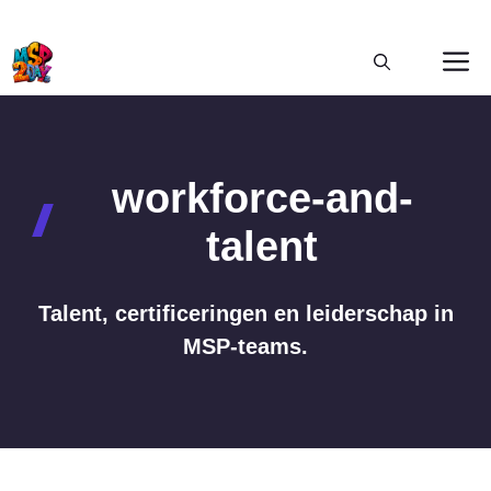
Ga
M
naar
de
inhoud
workforce-and-
talent
Talent, certificeringen en leiderschap in
MSP-teams.