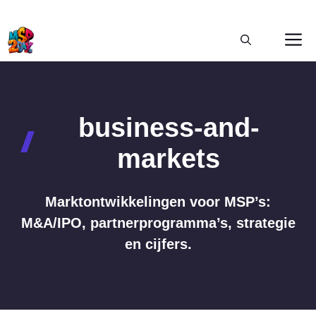
Ga
M
naar
de
inhoud
business-and-
markets
Marktontwikkelingen voor MSP’s:
M&A/IPO, partnerprogramma’s, strategie
en cijfers.