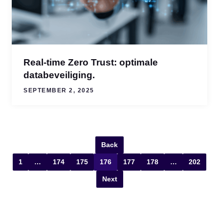
Real-time Zero Trust: optimale
databeveiliging.
SEPTEMBER 2, 2025
Back
1
…
174
175
176
177
178
…
202
Next