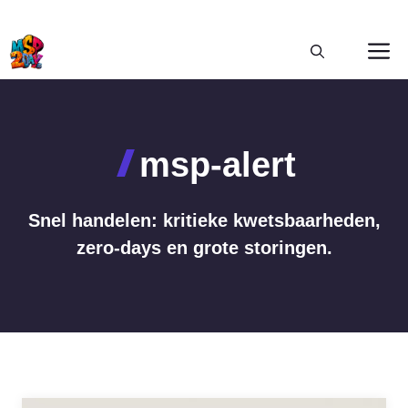
Ga
M
naar
de
inhoud
msp-alert
Snel handelen: kritieke kwetsbaarheden,
zero-days en grote storingen.