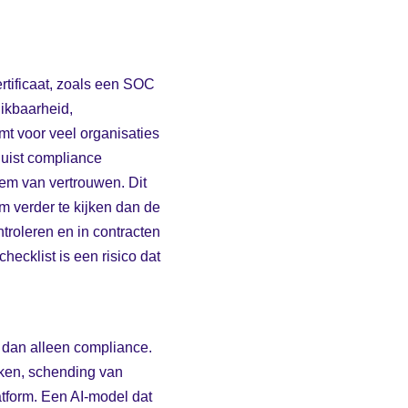
rtificaat, zoals een SOC
hikbaarheid,
mt voor veel organisaties
 juist compliance
eem van vertrouwen. Dit
m verder te kijken dan de
ntroleren en in contracten
hecklist is een risico dat
r dan alleen compliance.
kken, schending van
tform. Een AI-model dat