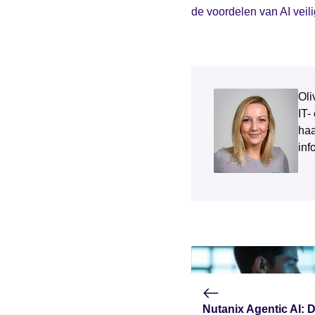
de voordelen van AI veil
Oli
IT-
haa
inf
Nutanix Agentic AI: 