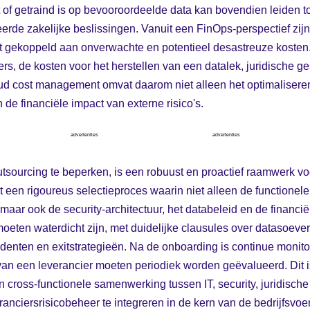
t of getraind is op bevooroordeelde data kan bovendien leiden to
erde zakelijke beslissingen. Vanuit een FinOps-perspectief zijn
ect gekoppeld aan onverwachte en potentieel desastreuze koste
s, de kosten voor het herstellen van een datalek, juridische ges
loud cost management omvat daarom niet alleen het optimalisere
 de financiële impact van externe risico's.
advertenties
advertenties
tsourcing te beperken, is een robuust en proactief raamwerk vo
t een rigoureus selectieproces waarin niet alleen de functionel
aar ook de security-architectuur, het databeleid en de financiële
oeten waterdicht zijn, met duidelijke clausules over datasoevere
cidenten en exitstrategieën. Na de onboarding is continue monito
s van een leverancier moeten periodiek worden geëvalueerd. Dit 
en cross-functionele samenwerking tussen IT, security, juridisch
ranciersrisicobeheer te integreren in de kern van de bedrijfsvoe