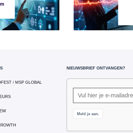
om
S
NIEUWSBRIEF ONTVANGEN?
DFEST
/
MSP GLOBAL
EURS
IEW
Meld je aan.
GROWTH