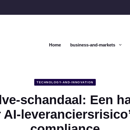
Home
business-and-markets
TECHNOLOGY-AND-INNOVATION
lve-schandaal: Een ha
 AI-leveranciersrisico
compliance