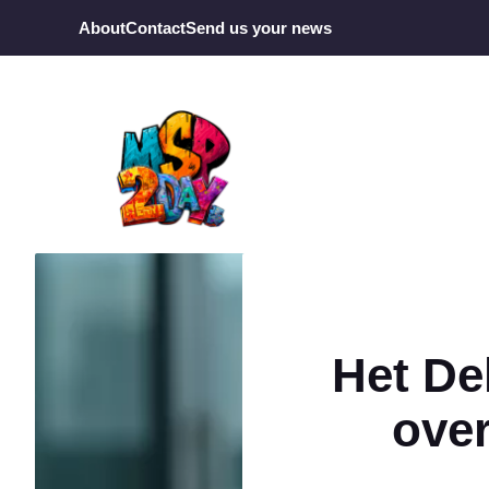
Ga
About
Contact
Send us your news
naar
de
inhoud
Het De
over