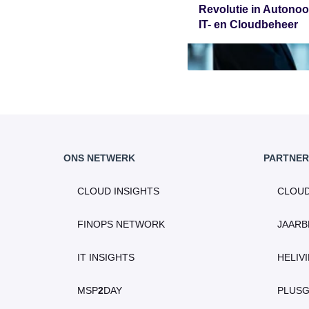
Revolutie in Autono
IT- en Cloudbeheer
ONS NETWERK
PARTNER
CLOUD INSIGHTS
CLOU
FINOPS NETWORK
JAARB
IT INSIGHTS
HELIV
MSP
2
DAY
PLUS