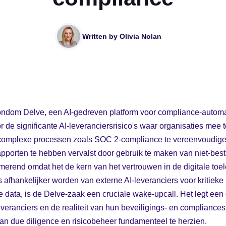
Written by
Olivia Nolan
ondom Delve, een AI-gedreven platform voor compliance-automat
de significante AI-leveranciersrisico's waar organisaties mee
m complexe processen zoals SOC 2-compliance te vereenvoudige
apporten te hebben vervalst door gebruik te maken van niet-bes
rmerend omdat het de kern van het vertrouwen in de digitale toe
 afhankelijker worden van externe AI-leveranciers voor kritieke 
 data, is de Delve-zaak een cruciale wake-upcall. Het legt een g
veranciers en de realiteit van hun beveiligings- en compliances
n due diligence en risicobeheer fundamenteel te herzien.