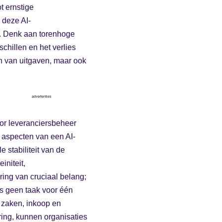
t ernstige
 deze AI-
n. Denk aan torenhoge
chillen en het verlies
n van uitgaven, maar ook
advertenties
or leveranciersbeheer
e aspecten van een AI-
 stabiliteit van de
initeit,
ring van cruciaal belang;
is geen taak voor één
e zaken, inkoop en
ring, kunnen organisaties