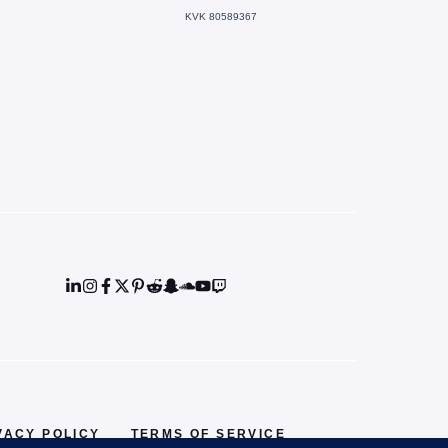
KVK 80589367
VACY POLICY
TERMS OF SERVICE