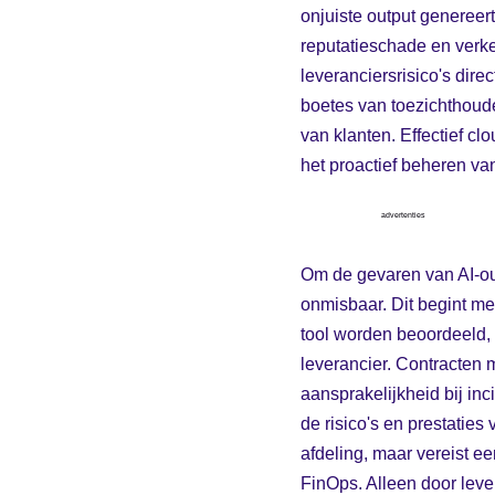
onjuiste output genereer
reputatieschade en verke
leveranciersrisico's dir
boetes van toezichthouder
van klanten. Effectief c
het proactief beheren van
advertenties
Om de gevaren van AI-ou
onmisbaar. Dit begint me
tool worden beoordeeld, m
leverancier. Contracten m
aansprakelijkheid bij in
de risico's en prestatie
afdeling, maar vereist e
FinOps. Alleen door leve