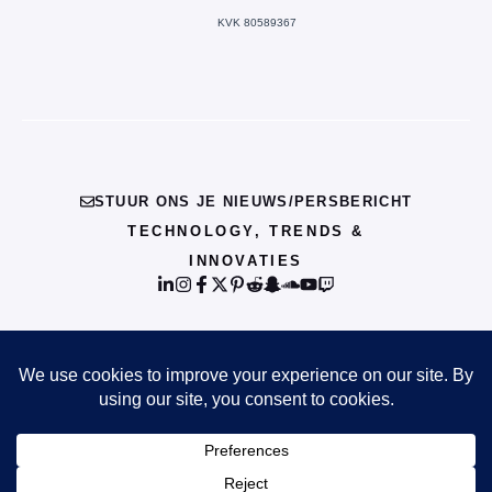
KVK 80589367
STUUR ONS JE NIEUWS/PERSBERICHT
TECHNOLOGY, TRENDS &
INNOVATIES
© {{CURRENT_YEAR}} INFO
PRIVACY POLICY