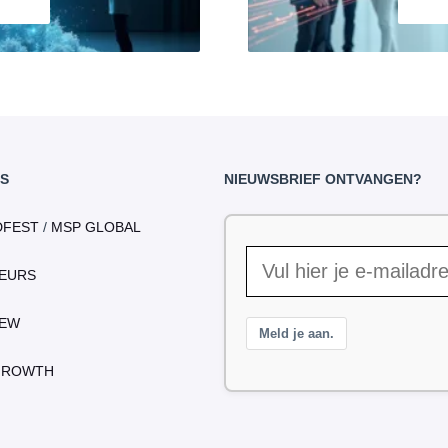
S
NIEUWSBRIEF ONTVANGEN?
DFEST
/
MSP GLOBAL
EURS
IEW
Meld je aan.
GROWTH