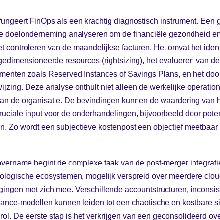
 fungeert FinOps als een krachtig diagnostisch instrument. Een
 doelonderneming analyseren om de financiële gezondheid erv
t controleren van de maandelijkse facturen. Het omvat het identi
edimensioneerde resources (rightsizing), het evalueren van de e
menten zoals Reserved Instances of Savings Plans, en het door
wijzing. Deze analyse onthult niet alleen de werkelijke operatio
n de organisatie. De bevindingen kunnen de waardering van het
uciale input voor de onderhandelingen, bijvoorbeeld door pote
n. Zo wordt een subjectieve kostenpost een objectief meetbaar
overname begint de complexe taak van de post-merger integra
ologische ecosystemen, mogelijk verspreid over meerdere cloud
agingen met zich mee. Verschillende accountstructuren, inconsi
nce-modellen kunnen leiden tot een chaotische en kostbare sit
ol. De eerste stap is het verkrijgen van een geconsolideerd ove