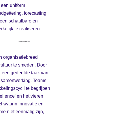
 een uniform
dgettering, forecasting
 een schaalbare en
kelijk te realiseren.
advertenties
n organisatiebreed
ultuur te smeden. Door
en een gedeelde taak van
ert samenwerking. Teams
elingscycli te begrijpen
ellence' en het vieren
l waarin innovatie en
me niet eenmalig zijn,