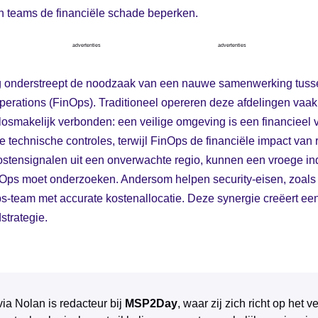
 teams de financiële schade beperken.
advertenties
advertenties
g onderstreept de noodzaak van een nauwe samenwerking tusse
erations (FinOps). Traditioneel opereren deze afdelingen vaak i
losmakelijk verbonden: een veilige omgeving is een financieel
technische controles, terwijl FinOps de financiële impact van 
kostensignalen uit een onverwachte regio, kunnen een vroege ind
ecOps moet onderzoeken. Andersom helpen security-eisen, zoals
s-team met accurate kostenallocatie. Deze synergie creëert ee
strategie.
via Nolan is redacteur bij
MSP2Day
, waar zij zich richt op het