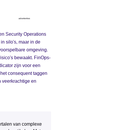
advertenties
n Security Operations
n silo's, maar in de
 voorspelbare omgeving.
risico's bewaakt. FinOps-
icator zijn voor een
 het consequent taggen
n veerkrachtige en
 vertalen van complexe