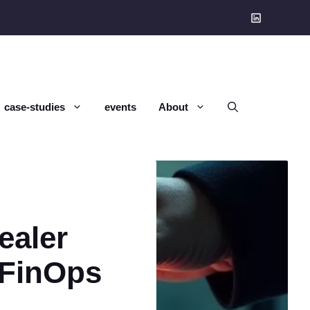
case-studies
events
About
ealer
 FinOps