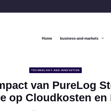
Home
business-and-markets
TECHNOLOGY-AND-INNOVATION
mpact van PureLog St
e op Cloudkosten en