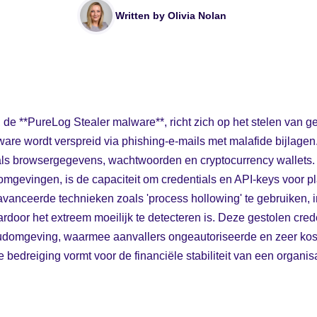
Written by
Olivia Nolan
, de **PureLog Stealer malware**, richt zich op het stelen van g
re wordt verspreid via phishing-e-mails met malafide bijlagen.
ls browsergegevens, wachtwoorden en cryptocurrency wallets.
omgevingen, is de capaciteit om credentials en API-keys voor 
avanceerde technieken zoals 'process hollowing' te gebruiken, in
rdoor het extreem moeilijk te detecteren is. Deze gestolen cre
cloudomgeving, waarmee aanvallers ongeautoriseerde en zeer ko
e bedreiging vormt voor de financiële stabiliteit van een organisa