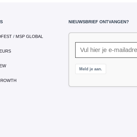
S
NIEUWSBRIEF ONTVANGEN?
DFEST
/
MSP GLOBAL
EURS
IEW
Meld je aan.
GROWTH