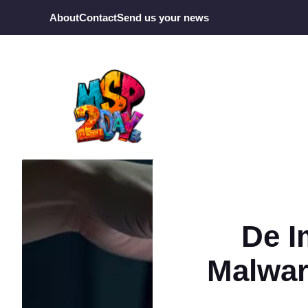
Ga
About
Contact
Send us your news
naar
de
inhoud
De I
Malwar