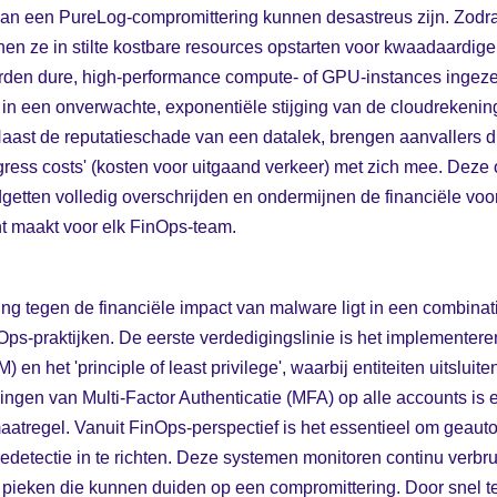
van een PureLog-compromittering kunnen desastreus zijn. Zodra
nnen ze in stilte kostbare resources opstarten voor kwaadaardig
orden dure, high-performance compute- of GPU-instances ingeze
d in een onverwachte, exponentiële stijging van de cloudrekening
ie. Naast de reputatieschade van een datalek, brengen aanvallers
gress costs' (kosten voor uitgaand verkeer) met zich mee. Dez
etten volledig overschrijden en ondermijnen de financiële voo
nt maakt voor elk FinOps-team.
ng tegen de financiële impact van malware ligt in een combinati
ps-praktijken. De eerste verdedigingslinie is het implementeren 
n het 'principle of least privilege', waarbij entiteiten uitsluit
ingen van Multi-Factor Authenticatie (MFA) op alle accounts is e
tregel. Vanuit FinOps-perspectief is het essentieel om geauto
edetectie in te richten. Deze systemen monitoren continu verbru
e pieken die kunnen duiden op een compromittering. Door snel 