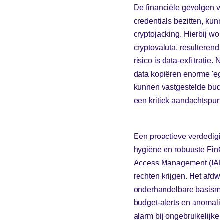
De financiële gevolgen 
credentials bezitten, ku
cryptojacking. Hierbij w
cryptovaluta, resulteren
risico is data-exfiltrat
data kopiëren enorme 'e
kunnen vastgestelde budg
een kritiek aandachtspu
Een proactieve verdedigi
hygiëne en robuuste FinO
Access Management (IAM) e
rechten krijgen. Het afdw
onderhandelbare basismaa
budget-alerts en anomali
alarm bij ongebruikelijk