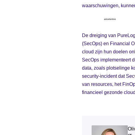
waarschuwingen, kunnen
advertenties
De dreiging van PureLo
(SecOps) en Financial Op
cloud zijn hun doelen on
SecOps implementeert de 
data, zoals plotselinge 
security-incident dat S
van resources, het FinOp
financieel gezonde cloud
Oli