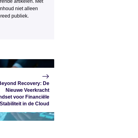
rende artikelen. Met
inhoud niet alleen
breed publiek.
Beyond Recovery: De
Nieuwe Veerkracht
ndset voor Financiële
Stabiliteit in de Cloud