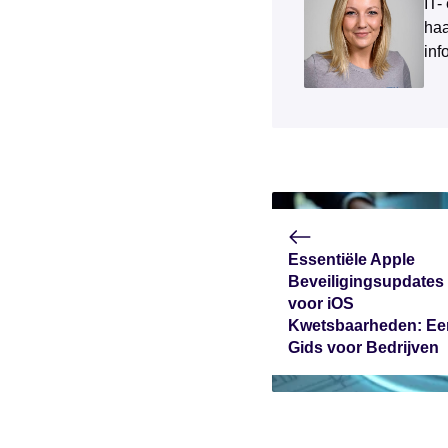
IT-
haa
inf
Essentiële Apple
Beveiligingsupdates
voor iOS
Kwetsbaarheden: Ee
Gids voor Bedrijven