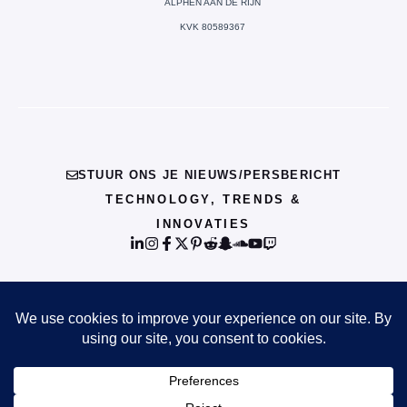
ALPHEN AAN DE RIJN
KVK 80589367
STUUR ONS JE NIEUWS/PERSBERICHT
TECHNOLOGY, TRENDS &
INNOVATIES
© {{CURRENT_YEAR}} INFO
PRIVACY POLICY