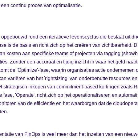
 een continu proces van optimalisatie.
opgebouwd rond een iteratieve levenscyclus die bestaat uit drie
ase is de basis en richt zich op het creëren van zichtbaarheid. 
van kosten aan specifieke teams of projecten via tagging (show
s. Zonder een accuraat en tijdig inzicht in waar het geld naarto
omt de 'Optimize'-fase, waarin organisaties actie ondernemen 
kan variëren van het 'rightsizing' van onderbenutte resources e
et strategisch inkopen van commitment-based kortingen zoals R
e fase, 'Operate', richt zich op het operationaliseren en automa
onitoren van de efficiëntie en het waarborgen dat de cloudoperati
ten.
tatie van FinOps is veel meer dan het inzetten van een nieuwe 