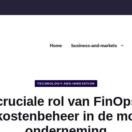
Home
business-and-markets
TECHNOLOGY-AND-INNOVATION
cruciale rol van FinOp
kostenbeheer in de m
onderneming