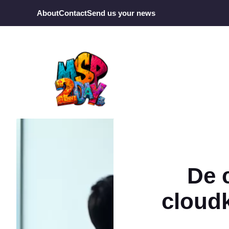
Ga
About
Contact
Send us your news
naar
de
inhoud
De 
cloud