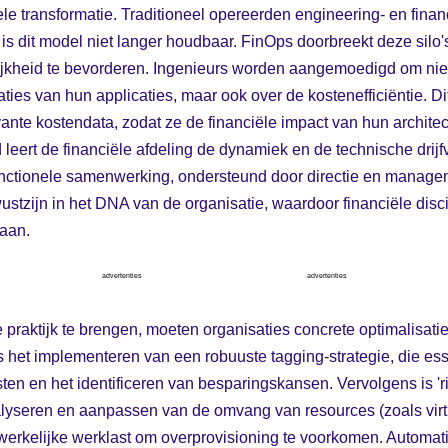
e transformatie. Traditioneel opereerden engineering- en financi
 is dit model niet langer houdbaar. FinOps doorbreekt deze silo'
jkheid te bevorderen. Ingenieurs worden aangemoedigd om niet
ties van hun applicaties, maar ook over de kostenefficiëntie. Dit
levante kostendata, zodat ze de financiële impact van hun archite
eert de financiële afdeling de dynamiek en de technische drij
nctionele samenwerking, ondersteund door directie en managemen
tzijn in het DNA van de organisatie, waardoor financiële disc
gaan.
advertenties
advertenties
e praktijk te brengen, moeten organisaties concrete optimalisati
 het implementeren van een robuuste tagging-strategie, die esse
ten en het identificeren van besparingskansen. Vervolgens is 'ri
nalyseren en aanpassen van de omvang van resources (zoals vir
rkelijke werklast om overprovisioning te voorkomen. Automatis