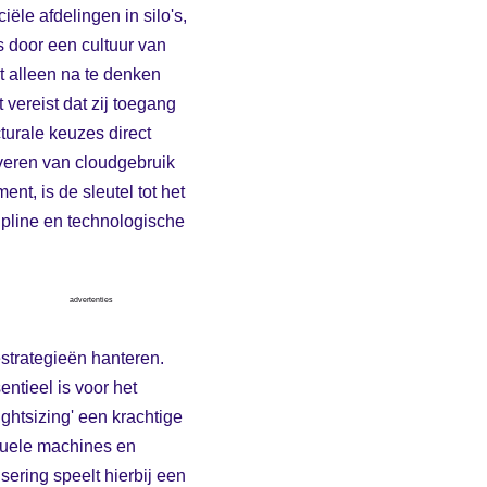
ële afdelingen in silo's,
s door een cultuur van
 alleen na te denken
 vereist dat zij toegang
cturale keuzes direct
fveren van cloudgebruik
t, is de sleutel tot het
ipline en technologische
advertenties
estrategieën hanteren.
ntieel is voor het
ghtsizing' een krachtige
tuele machines en
ering speelt hierbij een