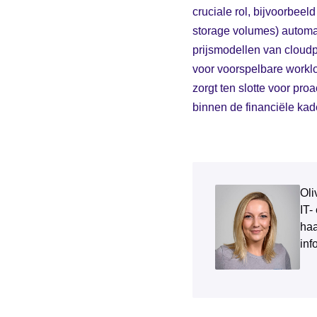
cruciale rol, bijvoorbeeld
storage volumes) automat
prijsmodellen van cloudp
voor voorspelbare worklo
zorgt ten slotte voor pr
binnen de financiële ka
Oli
IT-
haa
inf