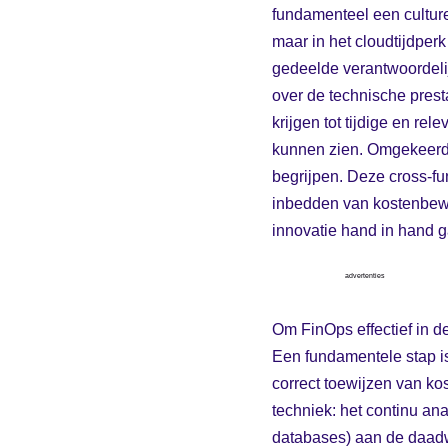
fundamenteel een culturel
maar in het cloudtijdperk
gedeelde verantwoordeli
over de technische presta
krijgen tot tijdige en re
kunnen zien. Omgekeerd l
begrijpen. Deze cross-fu
inbedden van kostenbewus
innovatie hand in hand 
advertenties
Om FinOps effectief in d
Een fundamentele stap is
correct toewijzen van kos
techniek: het continu a
databases) aan de daadwe