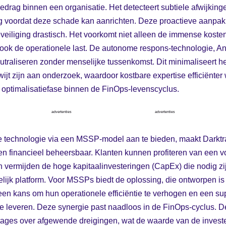
drag binnen een organisatie. Het detecteert subtiele afwijking
 voordat deze schade kan aanrichten. Deze proactieve aanpak v
eiliging drastisch. Het voorkomt niet alleen de immense koste
 ook de operationele last. De autonome respons-technologie, A
eutraliseren zonder menselijke tussenkomst. Dit minimaliseert he
kwijt zijn aan onderzoek, waardoor kostbare expertise efficiënter
 optimalisatiefase binnen de FinOps-levenscyclus.
advertenties
advertenties
technologie via een MSSP-model aan te bieden, maakt Darktra
 en financieel beheersbaar. Klanten kunnen profiteren van een 
 vermijden de hoge kapitaalinvesteringen (CapEx) die nodig zi
lijk platform. Voor MSSPs biedt de oplossing, die ontworpen is
een kans om hun operationele efficiëntie te verhogen en een su
e leveren. Deze synergie past naadloos in de FinOps-cyclus. D
rtages over afgewende dreigingen, wat de waarde van de invest