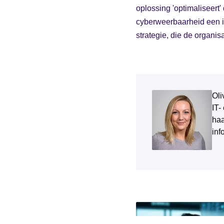
oplossing 'optimaliseert
cyberweerbaarheid een i
strategie, die de organis
Oli
IT-
haa
inf