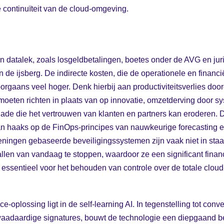
le continuïteit van de cloud-omgeving.
n datalek, zoals losgeldbetalingen, boetes onder de AVG en juri
an de ijsberg. De indirecte kosten, die de operationele en finan
oorgaans veel hoger. Denk hierbij aan productiviteitsverlies do
moeten richten in plaats van op innovatie, omzetderving door 
hade die het vertrouwen van klanten en partners kan eroderen.
an haaks op de FinOps-principes van nauwkeurige forecasting e
keningen gebaseerde beveiligingssystemen zijn vaak niet in st
en van vandaag te stoppen, waardoor ze een significant financ
is essentieel voor het behouden van controle over de totale cloud
e-oplossing ligt in de self-learning AI. In tegenstelling tot conve
adaardige signatures, bouwt de technologie een diepgaand be