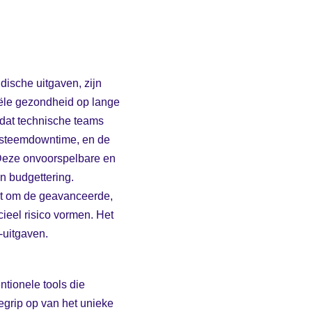
dische uitgaven, zijn
ciële gezondheid op lange
ordat technische teams
systeemdowntime, en de
 Deze onvoorspelbare en
n budgettering.
aat om de geavanceerde,
ieel risico vormen. Het
-uitgaven.
ntionele tools die
grip op van het unieke