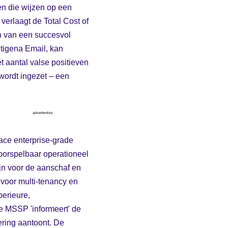
en die wijzen op een
erlaagt de Total Cost of
n van een succesvol
ntigena Email, kan
t aantal valse positieven
 wordt ingezet – een
advertenties
ce enterprise-grade
voorspelbaar operationeel
jn voor de aanschaf en
 voor multi-tenancy en
perieure,
e MSSP 'informeert' de
ering aantoont. De