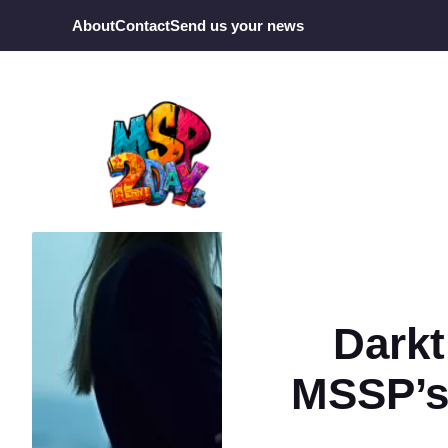
Ga
About
Contact
Send us your news
naar
de
inhoud
Darkt
MSSP’s: