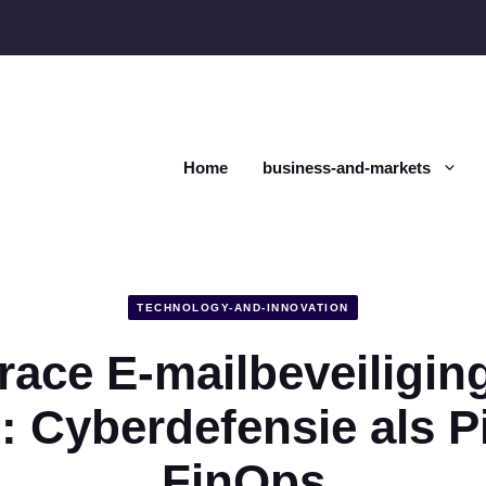
Home
business-and-markets
TECHNOLOGY-AND-INNOVATION
race E-mailbeveiligin
 Cyberdefensie als Pi
FinOps