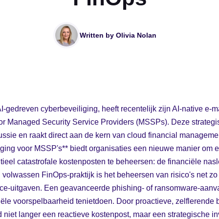
Written by
Olivia Nolan
AI-gedreven cyberbeveiliging, heeft recentelijk zijn AI-native e-
r Managed Security Service Providers (MSSPs). Deze strategisc
cussie en raakt direct aan de kern van cloud financial manageme
liging voor MSSP's** biedt organisaties een nieuwe manier om 
ieel catastrofale kostenposten te beheersen: de financiële nas
volwassen FinOps-praktijk is het beheersen van risico's net zo 
rce-uitgaven. Een geavanceerde phishing- of ransomware-aanva
iële voorspelbaarheid tenietdoen. Door proactieve, zelflerende 
niet langer een reactieve kostenpost, maar een strategische inv