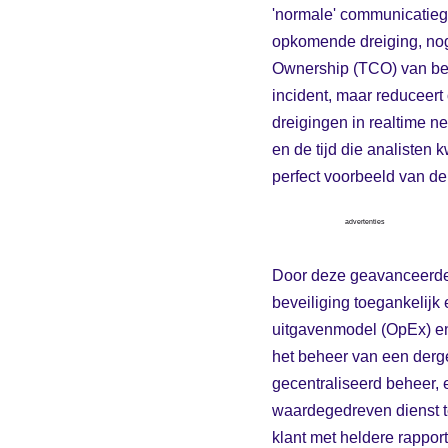
'normale' communicatiege
opkomende dreiging, nog
Ownership (TCO) van bev
incident, maar reduceert
dreigingen in realtime n
en de tijd die analisten 
perfect voorbeeld van de
advertenties
Door deze geavanceerde 
beveiliging toegankelijk
uitgavenmodel (OpEx) en
het beheer van een derge
gecentraliseerd beheer, 
waardegedreven dienst t
klant met heldere rappo