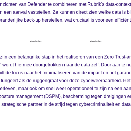
inzichten van Defender te combineren met Rubrik's data-contex
an een aanval vaststellen. Ze kunnen direct zien welke data is b
randerlijke back-up herstellen, wat cruciaal is voor een efficië
advertenties
advertenties
ijn een belangrijke stap in het realiseren van een Zero Trust-ar
ify' wordt hiermee doorgetrokken naar de data zelf. Door aan te
huift de focus naar het minimaliseren van de impact en het gara
m fungeert als de ruggengraat voor deze cyberweerbaarheid. Het s
overleven, maar ook om snel weer operationeel te zijn na een aa
y posture management (DSPM), bescherming tegen dreigingen e
strategische partner in de strijd tegen cybercriminaliteit en data