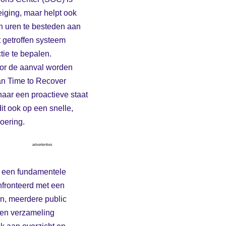
eiging, maar helpt ook
van uren te besteden aan
 getroffen systeem
ctie te bepalen.
oor de aanval worden
an Time to Recover
naar een proactieve staat
it ook op een snelle,
oering.
advertenties
n een fundamentele
nfronteerd met een
n, meerdere public
een verzameling