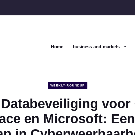
Home
business-and-markets
WEEKLY-ROUNDUP
 Databeveiliging voor
ce en Microsoft: Ee
ap in Cyberweerbaarh