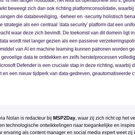
s' is niet langer houdbaar; het leidt tot operationele silo's, geb
arkt beweegt zich dan ook richting platformconsolidatie, waarbij
singen die databeveiliging, -beheer en -security holistisch ben
e strategie als een centraal 'data security' platform dat een unif
eacht waar deze zich bevindt. De toekomst van dit domein ligt in 
ata wordt niet langer gezien als een passieve verzekeringspoli
r middel van AI en machine learning kunnen patronen worden ge
, gevoelige data te ontdekken en zelfs herstelprocessen volledig
Microsoft Defender is een cruciale stap in deze richting, waarbij
gt en een nieuw tijdperk van data-gedreven, geautomatiseerde 
via Nolan is redacteur bij
MSP2Day
, waar zij zich richt op het
 en technologische ontwikkelingen naar toegankelijke en inspire
r ervaring als content manager en social media expert weet zij 