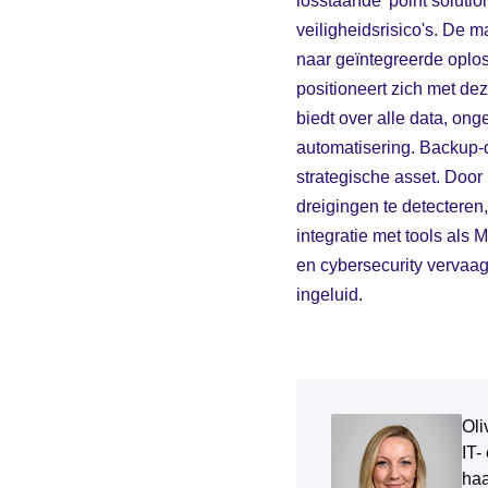
losstaande 'point solution
veiligheidsrisico's. De m
naar geïntegreerde oplos
positioneert zich met dez
biedt over alle data, ong
automatisering. Backup-d
strategische asset. Doo
dreigingen te detecteren
integratie met tools als 
en cybersecurity vervaa
ingeluid.
Oli
IT-
haa