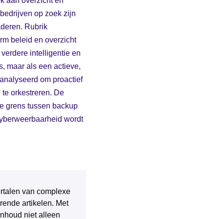
rek aan overzicht en
 bedrijven op zoek zijn
aderen. Rubrik
orm beleid en overzicht
verdere intelligentie en
s, maar als een actieve,
analyseerd om proactief
 te orkestreren. De
 de grens tussen backup
cyberweerbaarheid wordt
 vertalen van complexe
rende artikelen. Met
inhoud niet alleen