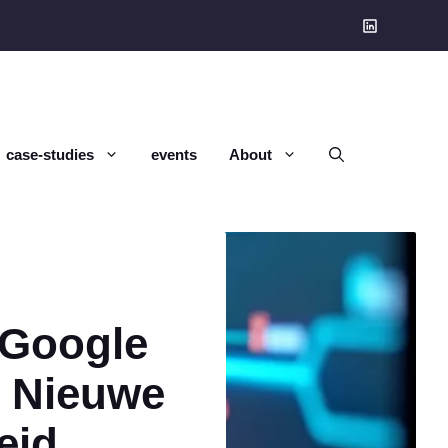
case-studies
events
About
 Google
n Nieuwe
eid