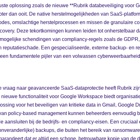
ste oplossing zoals de nieuwe **Rubrik databeveiliging voor
groter dan ooit. De native herstelmogelijkheden van SaaS-platfor
iodes, omslachtige herstelprocessen en missen de granulaire con
ecovery. Deze tekortkomingen kunnen leiden tot onherstelbaar da
en mogelijke schendingen van compliancy-regels zoals de GDPR, 
en reputatieschade. Een gespecialiseerde, externe backup- en r
een fundamentele pijler van een volwassen cyberweerbaarheids
e vraag naar geavanceerde SaaS-dataprotectie heeft Rubrik zij
De nieuwe functionaliteit voor Google Workspace biedt organisat
ssing voor het beveiligen van kritieke data in Gmail, Google D
 van policy-based management kunnen beheerders eenvoudig 
die aansluiten bij de bedrijfs- en compliancy-eisen. Een cruciaal 
(onveranderlijke) backups, die buiten het bereik van ransomwa
arandeert dat er altijd een schone, betrouwbare kopie van de d