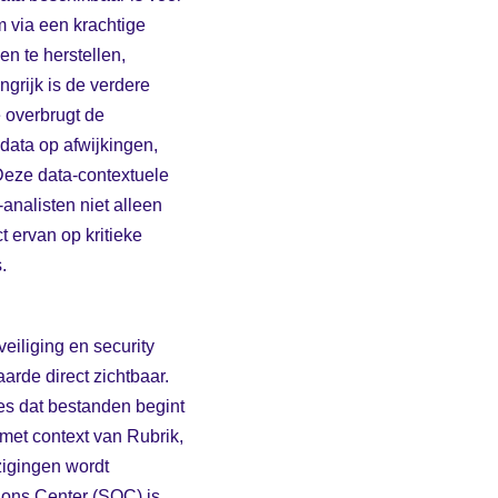
m via een krachtige
en te herstellen,
grijk is de verdere
e overbrugt de
-data op afwijkingen,
 Deze data-contextuele
analisten niet alleen
t ervan op kritieke
.
eiliging en security
rde direct zichtbaar.
ces dat bestanden begint
t met context van Rubrik,
zigingen wordt
tions Center (SOC) is