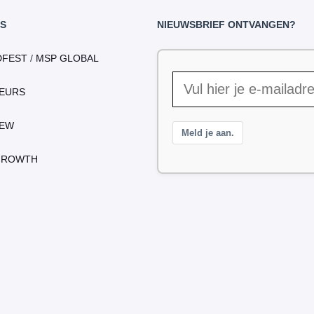
S
NIEUWSBRIEF ONTVANGEN?
DFEST
/
MSP GLOBAL
EURS
IEW
Meld je aan.
GROWTH