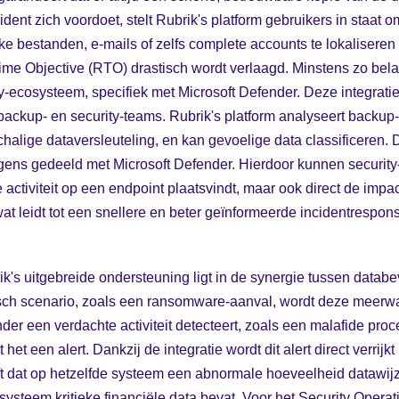
dent zich voordoet, stelt Rubrik's platform gebruikers in staat o
ke bestanden, e-mails of zelfs complete accounts te lokaliseren 
e Objective (RTO) drastisch wordt verlaagd. Minstens zo belan
ty-ecosysteem, specifiek met Microsoft Defender. Deze integrati
 backup- en security-teams. Rubrik's platform analyseert backup
schalige dataversleuteling, en kan gevoelige data classificeren.
olgens gedeeld met Microsoft Defender. Hierdoor kunnen security-
 activiteit op een endpoint plaatsvindt, maar ook direct de impac
wat leidt tot een snellere en beter geïnformeerde incidentrespons
k's uitgebreide ondersteuning ligt in de synergie tussen databev
isch scenario, zoals een ransomware-aanval, wordt deze meerwaa
er een verdachte activiteit detecteert, zoals een malafide pro
 het een alert. Dankzij de integratie wordt dit alert direct verrijk
ft dat op hetzelfde systeem een abnormale hoeveelheid datawij
ysteem kritieke financiële data bevat. Voor het Security Opera