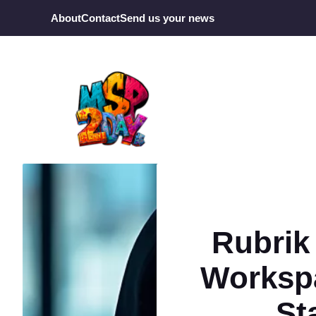
Ga
About
Contact
Send us your news
naar
de
inhoud
Rubrik
Workspa
St