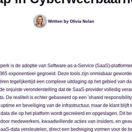
Written by
Olivia Nolan
tijdperk is de adoptie van Software-as-a-Service (SaaS)-platform
65 exponentieel gegroeid. Deze tools zijn onmisbaar geworden 
en tegelijkertijd een complexe uitdaging op het gebied van dat
de onjuiste veronderstelling dat de SaaS-provider volledig vera
. De realiteit is echter gebaseerd op een 'shared responsibility
ptime en beveiliging van de infrastructuur, maar de klant blijft te
data die op het platform wordt gecreëerd en opgeslagen. Dit bet
g door medewerkers, kwaadwillende acties van insiders, en ge
SaaS-data versleutelen, direct een bedreiging vormen voor de bed