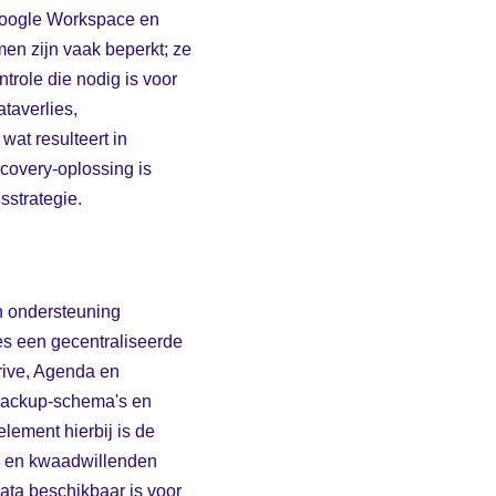
 Google Workspace en
men zijn vaak beperkt; ze
trole die nodig is voor
taverlies,
wat resulteert in
ecovery-oplossing is
strategie.
n ondersteuning
ies een gecentraliseerde
rive, Agenda en
backup-schema's en
element hierbij is de
re en kwaadwillenden
ata beschikbaar is voor