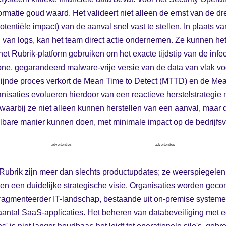
matie goud waard. Het valideert niet alleen de ernst van de dr
potentiële impact) van de aanval snel vast te stellen. In plaats 
 van logs, kan het team direct actie ondernemen. Ze kunnen het
d het Rubrik-platform gebruiken om het exacte tijdstip van de infe
ne, gegarandeerd malware-vrije versie van de data van vlak v
mlijnde proces verkort de Mean Time to Detect (MTTD) en de Me
nisaties evolueren hierdoor van een reactieve herstelstrategie 
aarbij ze niet alleen kunnen herstellen van een aanval, maar d
lbare manier kunnen doen, met minimale impact op de bedrijfsv
advertenties
advertenties
ubrik zijn meer dan slechts productupdates; ze weerspiegele
 en een duidelijke strategische visie. Organisaties worden geco
ragmenteerder IT-landschap, bestaande uit on-premise systeme
aantal SaaS-applicaties. Het beheren van databeveiliging met 