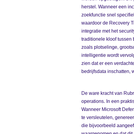
herstel. Wanneer een inci
zoekfunctie snel specifie
waardoor de Recovery Tim
integratie met het securi
traditionele kloof tussen
zoals plotselinge, groot
intelligentie wordt verv
zien dat er een verdachte
bedrijfsdata inschatten, 
De ware kracht van Rubri
operations. In een prakt
Wanneer Microsoft Defend
te versleutelen, genereert
die bijvoorbeeld aangee
waargenomen en dat dit s