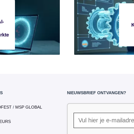
I-
K
erkte
S
NIEUWSBRIEF ONTVANGEN?
DFEST
/
MSP GLOBAL
EURS