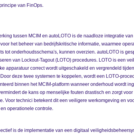
principe van FinOps.
king tussen MCIM en autoLOTO is de naadloze integratie van 
voor het beheer van bedrijfskritische informatie, waarmee opera
ets tot onderhoudsschema's, kunnen overzien. autoLOTO is gesp
iseren van Lockout-Tagout (LOTO) procedures. LOTO is een veil
ijke apparatuur correct wordt uitgeschakeld en vergrendeld tijde
Door deze twee systemen te koppelen, wordt een LOTO-proced
nteerd binnen het MCIM-platform wanneer onderhoud wordt inge
rmindert de kans op menselijke fouten drastisch en zorgt voor 
ie. Voor technici betekent dit een veiligere werkomgeving en 
en operationele controle.
ectief is de implementatie van een digitaal veiligheidsbeheer