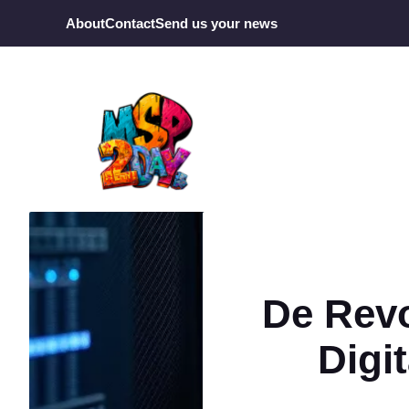
Ga
About
Contact
Send us your news
naar
de
inhoud
De Revo
Digi