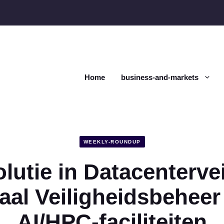
Home
business-and-markets
WEEKLY-ROUNDUP
lutie in Datacentervei
taal Veiligheidsbeheer
AI/HPC-faciliteiten