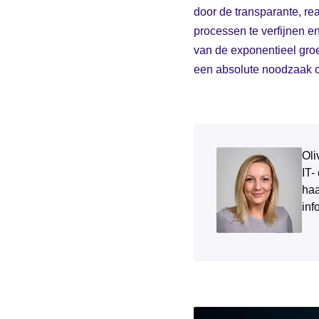
door de transparante, rea
processen te verfijnen en
van de exponentieel groe
een absolute noodzaak o
Oli
IT-
haa
inf