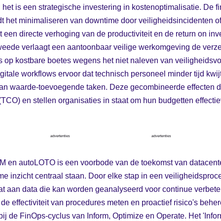
 het is een strategische investering in kostenoptimalisatie. De f
idt het minimaliseren van downtime door veiligheidsincidenten of 
een directe verhoging van de productiviteit en de return on in
eede verlaagt een aantoonbaar veilige werkomgeving de verz
s op kostbare boetes wegens het niet naleven van veiligheidsv
digitale workflows ervoor dat technisch personeel minder tijd kwij
aan waarde-toevoegende taken. Deze gecombineerde effecten d
TCO) en stellen organisaties in staat om hun budgetten effectiev
advertenties
advertenties
IM en autoLOTO is een voorbode van de toekomst van datacente
me inzicht centraal staan. Door elke stap in een veiligheidsproce
hat aan data die kan worden geanalyseerd voor continue verbet
 de effectiviteit van procedures meten en proactief risico's be
bij de FinOps-cyclus van Inform, Optimize en Operate. Het 'Infor