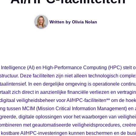
Written by
Olivia Nolan
l Intelligence (AI) en High-Performance Computing (HPC) stelt
tructuur. Deze faciliteiten zijn niet alleen technologisch comp
taalintensief. In een dergelijke omgeving is operationele continu
aalt zich direct in aanzienlijke financiële verliezen en vertragi
digitaal veiligheidsbeheer voor AI/HPC-faciliteiten** om de hoek
ng tussen MCIM (Mission Critical Information Management) en a
greerde, digitale oplossingen voor het waarborgen van veiligheid
combineren met geautomatiseerde veiligheidsprocedures, creëre
n kostbare AI/HPC-investeringen kunnen beschermen en de bus