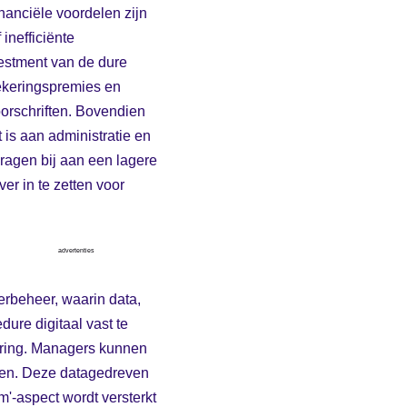
inanciële voordelen zijn
inefficiënte
vestment van de dure
ekeringspremies en
oorschriften. Bovendien
t is aan administratie en
ragen bij aan een lagere
er in te zetten voor
advertenties
rbeheer, waarin data,
dure digitaal vast te
ering. Managers kunnen
heren. Deze datagedreven
m'-aspect wordt versterkt