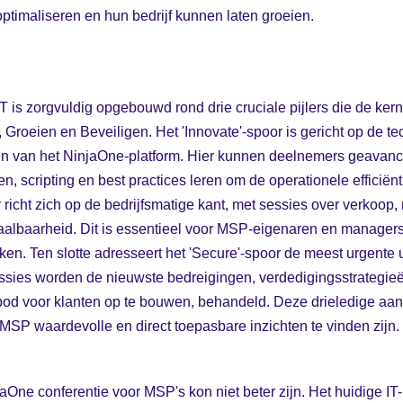
ptimaliseren en hun bedrijf kunnen laten groeien.
s zorgvuldig opgebouwd rond drie cruciale pijlers die de ke
, Groeien en Beveiligen. Het 'Innovate'-spoor is gericht op de t
iten van het NinjaOne-platform. Hier kunnen deelnemers geavan
n, scripting en best practices leren om de operationele efficiën
or richt zich op de bedrijfsmatige kant, met sessies over verkoop,
albaarheid. Dit is essentieel voor MSP-eigenaren en managers 
erken. Ten slotte adresseert het 'Secure'-spoor de meest urgente
sessies worden de nieuwste bedreigingen, verdedigingsstrategi
od voor klanten op te bouwen, behandeld. Deze drieledige aanp
 MSP waardevolle en direct toepasbare inzichten te vinden zijn.
aOne conferentie voor MSP's kon niet beter zijn. Het huidige IT