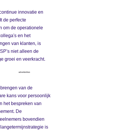
continue innovatie en
t de perfecte
en om de operationele
ollega's en het
ngen van klanten, is
SP's niet alleen de
e groei en veerkracht.
advertenties
enbrengen van de
re kans voor persoonlijk
en het bespreken van
nement. De
 deelnemers bovendien
 langetermijnstrategie is