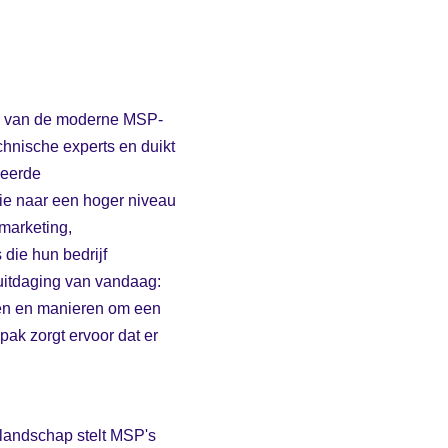
rn van de moderne MSP-
echnische experts en duikt
ceerde
tie naar een hoger niveau
 marketing,
die hun bedrijf
 uitdaging van vandaag:
eën en manieren om een
ak zorgt ervoor dat er
-landschap stelt MSP's