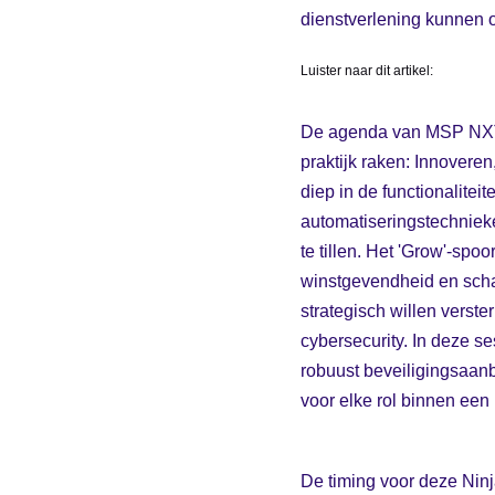
dienstverlening kunnen o
Luister naar dit artikel:
De agenda van MSP NXT i
praktijk raken: Innoveren
diep in de functionalite
automatiseringstechnieke
te tillen. Het 'Grow'-spo
winstgevendheid en scha
strategisch willen verst
cybersecurity. In deze 
robuust beveiligingsaanb
voor elke rol binnen een
De timing voor deze Ninj