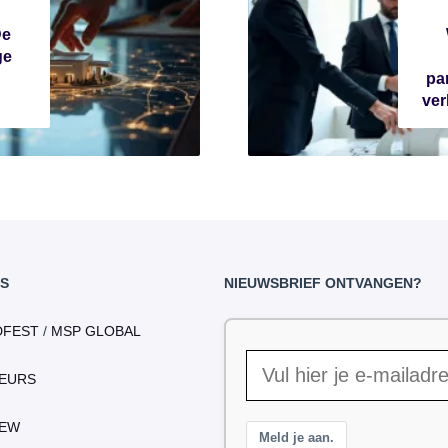
De
ge
pa
ver
S
NIEUWSBRIEF ONTVANGEN?
DFEST
/
MSP GLOBAL
EURS
IEW
Meld je aan.