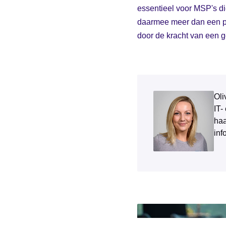
essentieel voor MSP's d
daarmee meer dan een pro
door de kracht van een 
Oli
IT-
haa
inf