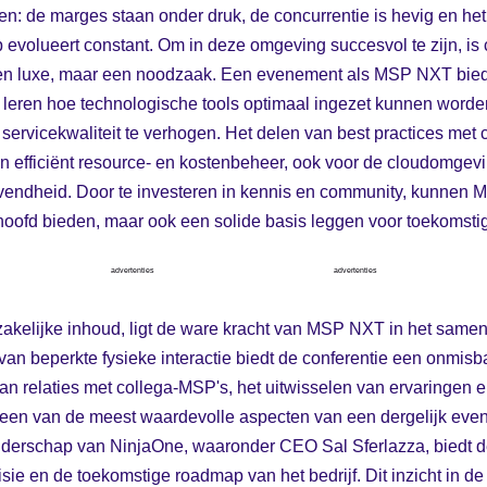
n: de marges staan onder druk, de concurrentie is hevig en het
evolueert constant. Om in deze omgeving succesvol te zijn, is 
geen luxe, maar een noodzaak. Een evenement als MSP NXT bied
e leren hoe technologische tools optimaal ingezet kunnen word
servicekwaliteit te verhogen. Het delen van best practices met c
 in efficiënt resource- en kostenbeheer, ook voor de cloudomgevi
vendheid. Door te investeren in kennis en community, kunnen M
hoofd bieden, maar ook een solide basis leggen voor toekomstig
advertenties
advertenties
zakelijke inhoud, ligt de ware kracht van MSP NXT in het sam
n beperkte fysieke interactie biedt de conferentie een onmisba
n relaties met collega-MSP's, het uitwisselen van ervaringen 
 een van de meest waardevolle aspecten van een dergelijk eve
iderschap van NinjaOne, waaronder CEO Sal Sferlazza, biedt
visie en de toekomstige roadmap van het bedrijf. Dit inzicht in de