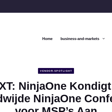
Home
business-and-markets
VENDOR-SPOTLIGHT
T: NinjaOne Kondigt
dwijde NinjaOne Confe
voor MSP’s Aan