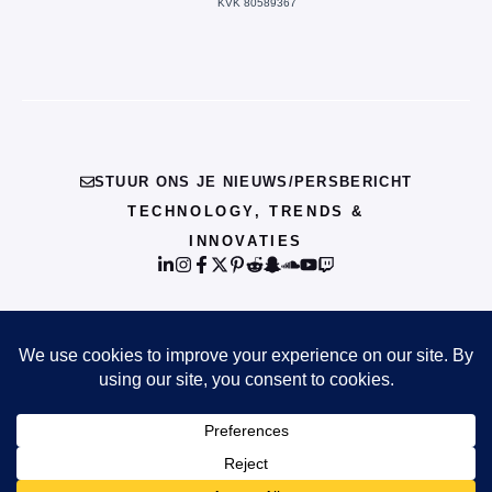
KVK 80589367
STUUR ONS JE NIEUWS/PERSBERICHT
TECHNOLOGY, TRENDS &
INNOVATIES
© {{CURRENT_YEAR}} INFO
PRIVACY POLICY
TERMS OF SERVICE