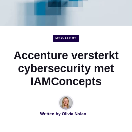
MSP-ALERT
Accenture versterkt
cybersecurity met
IAMConcepts
Written by
Olivia Nolan