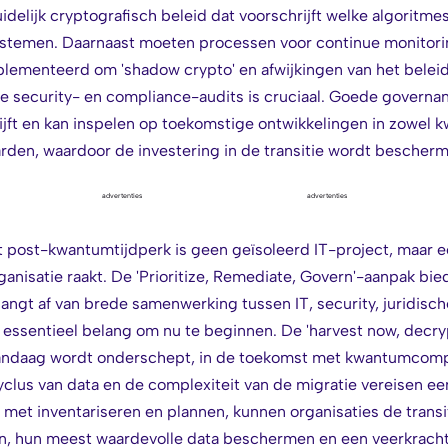
idelijk cryptografisch beleid dat voorschrijft welke algoritme
stemen. Daarnaast moeten processen voor continue monitori
lementeerd om 'shadow crypto' en afwijkingen van het beleid
e security- en compliance-audits is cruciaal. Goede governan
ijft en kan inspelen op toekomstige ontwikkelingen in zowel 
rden, waardoor de investering in de transitie wordt bescherm
advertenties
advertenties
 post-kwantumtijdperk is geen geïsoleerd IT-project, maar e
anisatie raakt. De 'Prioritize, Remediate, Govern'-aanpak bied
angt af van brede samenwerking tussen IT, security, juridisch
essentieel belang om nu te beginnen. De 'harvest now, decryp
vandaag wordt onderschept, in de toekomst met kwantumcom
yclus van data en de complexiteit van de migratie vereisen ee
 met inventariseren en plannen, kunnen organisaties de transi
en, hun meest waardevolle data beschermen en een veerkracht