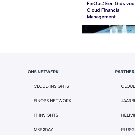
FinOps: Een Gids voo
Cloud Financial
Management
ONS NETWERK
PARTNER
CLOUD INSIGHTS
CLOU
FINOPS NETWORK
JAARB
IT INSIGHTS
HELIV
MSP
2
DAY
PLUS