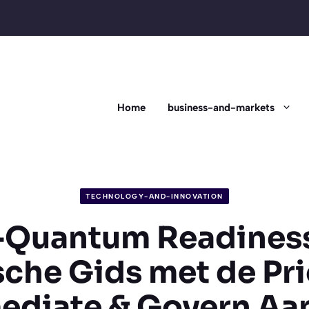
Home
business-and-markets
TECHNOLOGY-AND-INNOVATION
-Quantum Readiness
sche Gids met de Prio
ediate & Govern Aa