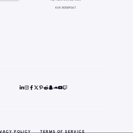
KVK 80589367
IVACY POLICY
TERMS OF SERVICE