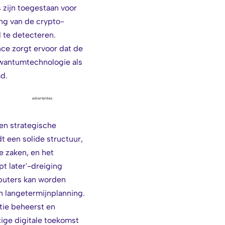
s zijn toegestaan voor
ng van de crypto-
 te detecteren.
ce zorgt ervoor dat de
kwantumtechnologie als
d.
advertenties
en strategische
t een solide structuur,
e zaken, en het
t later'-dreiging
puters kan worden
n langetermijnplanning.
tie beheerst en
ige digitale toekomst