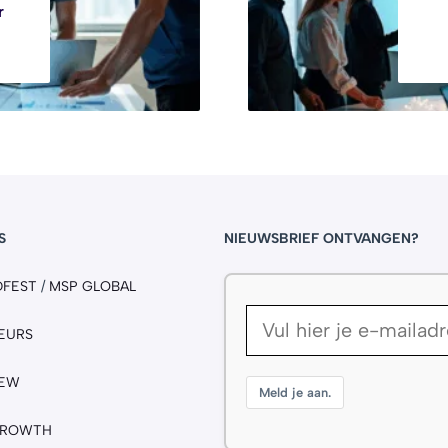
r
S
NIEUWSBRIEF ONTVANGEN?
DFEST
/
MSP GLOBAL
EURS
IEW
Meld je aan.
GROWTH