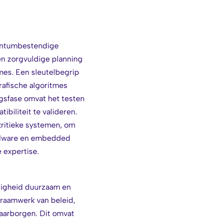
wantumbestendige
en zorgvuldige planning
mes. Een sleutelbegrip
grafische algoritmes
gsfase omvat het testen
iliteit te valideren.
kritieke systemen, om
hardware en embedded
 expertise.
iligheid duurzaam en
 raamwerk van beleid,
aarborgen. Dit omvat