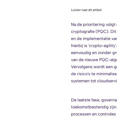
Luister naar dit artikel:
Na de prioritering volg
cryptografie (PQC). Dit
en de implementatie van
hierbij is 'crypto-agili
eenvoudig en zonder gr
van de nieuwe PQC-algor
Vervolgens wordt een ge
de risico's te minimali
systemen tot cloudservi
De laatste fase, govern
toekomstbestendig zijn.
processen en controles