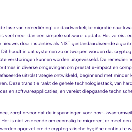
t de fase van remediëring: de daadwerkelijke migratie naar k
 is veel meer dan een simpele software-update. Het vereist e
 nieuwe, door instanties als NIST gestandaardiseerde algorit
ty'. Dit houdt in dat systemen zo ontworpen worden dat crypto
ote verstoringen kunnen worden uitgewisseld. De remediërin
itmes in diverse omgevingen om prestatie-impact en compatib
faseerde uitrolstrategie ontwikkeld, beginnend met minder 
seren. Deze transitie raakt de gehele technologiestack, van 
ces en softwareapplicaties, en vereist diepgaande technische
ance, zorgt ervoor dat de inspanningen voor post-kwantumve
 Het is niet voldoende om eenmalig te migreren; er moet een
 worden opgezet om de cryptografische hygiëne continu te w