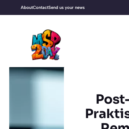
Ga
About
Contact
Send us your news
naar
de
inhoud
Post
Prakti
Rem