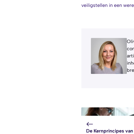
veiligstellen in een we
Oli
com
art
inh
bre
De Kernprincipes van