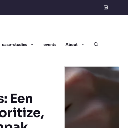
case-studies
events
About
: Een
ritize,
npak