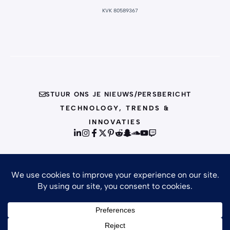
KVK 80589367
STUUR ONS JE NIEUWS/PERSBERICHT
TECHNOLOGY, TRENDS &
INNOVATIES
© {{CURRENT_YEAR}} INFO
PRIVACY POLICY