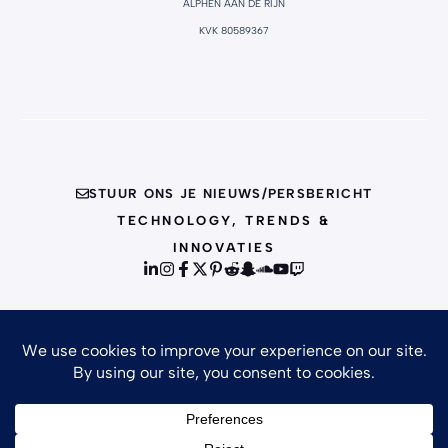
ALPHEN AAN DE RIJN
KVK 80589367
STUUR ONS JE NIEUWS/PERSBERICHT
TECHNOLOGY, TRENDS &
INNOVATIES
© {{CURRENT_YEAR}} INFO
PRIVACY POLICY