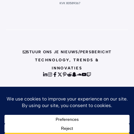
KVK 80589367
STUUR ONS JE NIEUWS/PERSBERICHT
TECHNOLOGY, TRENDS &
INNOVATIES
© {{CURRENT_YEAR}} INFO
PRIVACY POLICY
TERMS OF SERVICE