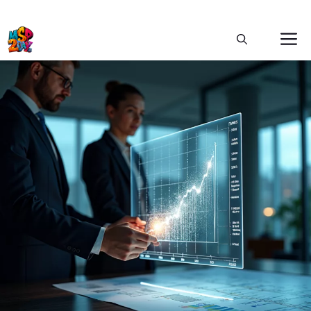
Ga
M
naar
de
inhoud