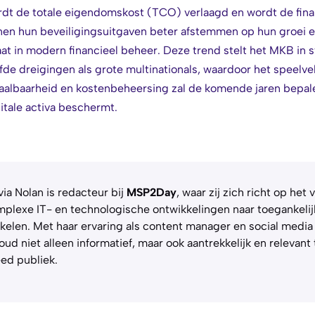
rdt de totale eigendomskost (TCO) verlaagd en wordt de fina
nen hun beveiligingsuitgaven beter afstemmen op hun groei 
aat in modern financieel beheer. Deze trend stelt het MKB in s
de dreigingen als grote multinationals, waardoor het speelvel
chaalbaarheid en kostenbeheersing zal de komende jaren bepal
itale activa beschermt.
via Nolan is redacteur bij
MSP2Day
, waar zij zich richt op het 
plexe IT- en technologische ontwikkelingen naar toegankelij
ikelen. Met haar ervaring als content manager en social media
oud niet alleen informatief, maar ook aantrekkelijk en relevan
ed publiek.