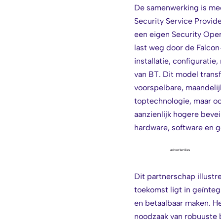
De samenwerking is mee
Security Service Provid
een eigen Security Ope
last weg door de Falcon
installatie, configurat
van BT. Dit model trans
voorspelbare, maandelij
toptechnologie, maar ook
aanzienlijk hogere beve
hardware, software en ge
advertenties
Dit partnerschap illust
toekomst ligt in geïnt
en betaalbaar maken. He
noodzaak van robuuste b