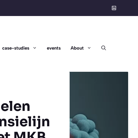
case-studies
events
About
elen
sielijn
het MKB