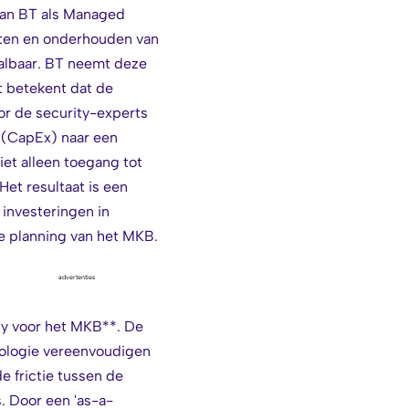
van BT als Managed
etten en onderhouden van
albaar. BT neemt deze
t betekent dat de
or de security-experts
g (CapEx) naar een
iet alleen toegang tot
Het resultaat is een
 investeringen in
le planning van het MKB.
advertenties
ity voor het MKB**. De
nologie vereenvoudigen
 frictie tussen de
. Door een 'as-a-