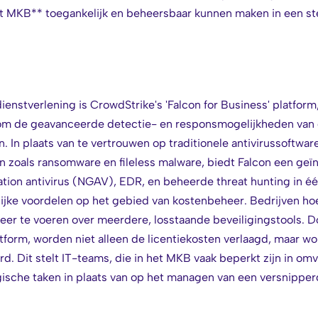
t MKB** toegankelijk en beheersbaar kunnen maken in een ste
enstverlening is CrowdStrike's 'Falcon for Business' platform
 om de geavanceerde detectie- en responsmogelijkheden va
 In plaats van te vertrouwen op traditionele antivirussoftware
 zoals ransomware en fileless malware, biedt Falcon een geï
ion antivirus (NGAV), EDR, en beheerde threat hunting in éé
lijke voordelen op het gebied van kostenbeheer. Bedrijven hoe
heer te voeren over meerdere, losstaande beveiligingstools. D
tform, worden niet alleen de licentiekosten verlaagd, maar wo
. Dit stelt IT-teams, die in het MKB vaak beperkt zijn in omv
ische taken in plaats van op het managen van een versnipper