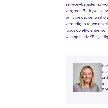
service'-benadering wo
vergroot. Bedrijven kun
principe dat centraal st
verdedigen tegen dezelf
focus op efficiëntie, s
waarop het MKB zijn dig
Oli
com
art
inh
bre