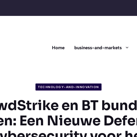
Home
business-and-markets
TECHNOLOGY-AND-INNOVATION
wdStrike en BT bund
en: Een Nieuwe Defen
ybersecurity voor 