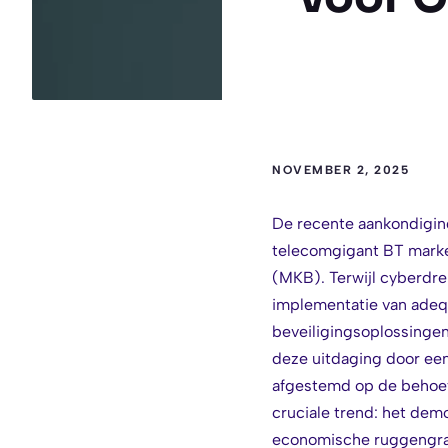
NOVEMBER 2, 2025
De recente aankondiging
telecomgigant BT markee
(MKB). Terwijl cyberdr
implementatie van adeq
beveiligingsoplossingen
deze uitdaging door een
afgestemd op de behoef
cruciale trend: het dem
economische ruggengraa