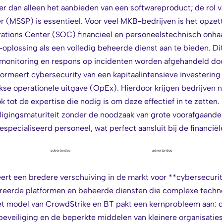
r dan alleen het aanbieden van een softwareproduct; de rol 
er (MSSP) is essentieel. Voor veel MKB-bedrijven is het opz
rations Center (SOC) financieel en personeelstechnisch onha
-oplossing als een volledig beheerde dienst aan te bieden. Di
ie, monitoring en respons op incidenten worden afgehandeld do
formeert cybersecurity van een kapitaalintensieve investerin
kse operationele uitgave (OpEx). Hierdoor krijgen bedrijven n
 tot de expertise die nodig is om deze effectief in te zetten. 
iligingsmaturiteit zonder de noodzaak van grote voorafgaande
specialiseerd personeel, wat perfect aansluit bij de financië
advertenties
advertenties
reert een bredere verschuiving in de markt voor **cybersecur
egreerde platformen en beheerde diensten die complexe tech
t model van CrowdStrike en BT pakt een kernprobleem aan: de
eveiliging en de beperkte middelen van kleinere organisaties