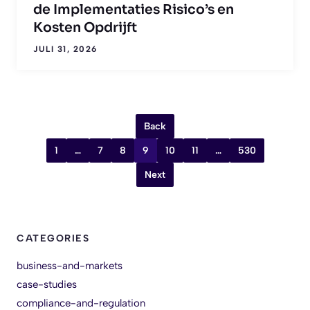
de Implementaties Risico’s en
Kosten Opdrijft
JULI 31, 2026
Back
1
…
7
8
9
10
11
…
530
Next
CATEGORIES
business-and-markets
case-studies
compliance-and-regulation