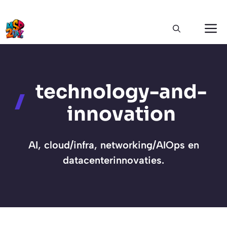
Ga
M
naar
de
inhoud
technology-and-
innovation
AI, cloud/infra, networking/AIOps en
datacenterinnovaties.