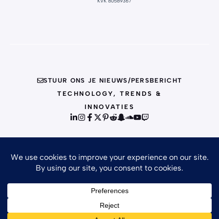
KVK 80589367
STUUR ONS JE NIEUWS/PERSBERICHT
TECHNOLOGY, TRENDS &
INNOVATIES
© {{CURRENT_YEAR}} INFO
PRIVACY POLICY
TERMS OF SERVICE